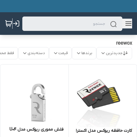
reewox
جدیدترین
برندها
قیمت
دسته‌بندی
فقط محص
فلش مموری ریوکس مدل U04
کارت حافظه ریوکس مدل اکسترا