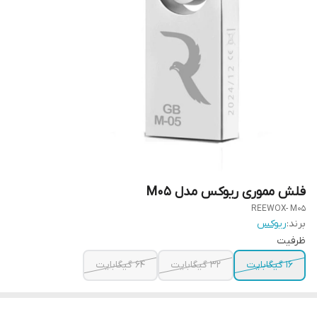
فلش مموری ریوکس مدل M05
REEWOX- M05
برند:
ریوکس
ظرفیت
16 گیگابایت
32 گیگابایت
64 گیگابایت