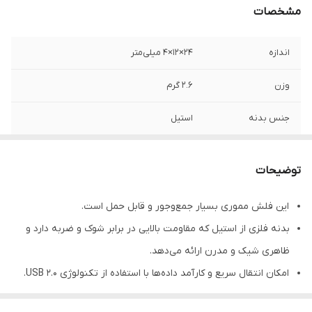
مشخصات
اندازه
۲۴×۱۲×۴ میلی‌متر
وزن
2.6 گرم
جنس بدنه
استیل
رنگ
نقره ای
توضیحات
سرعت استاندارد
60 مگابایت بر ثانیه
انتقال اطلاعات
این فلش مموری بسیار جمع‌وجور و قابل حمل است.
بدنه فلزی از استیل که مقاومت بالایی در برابر شوک و ضربه دارد و
تکنولوژی رابط
USB 2.0
ظاهری شیک و مدرن ارائه می‌دهد.
امکان انتقال سریع و کارآمد داده‌ها با استفاده از تکنولوژی USB 2.0.
طراحی مقاوم در برابر پاشش آب که امنیت بیشتری برای داده‌ها