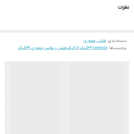
فراهم می‌کند.
نظرات
دسته‌بندی
:
فلش مموری
برچسب‌ها :
reewox
،
32گیگ
،
16 گیگ
،
فلش
،
ریوکس
،
مموری
،
64گیگ