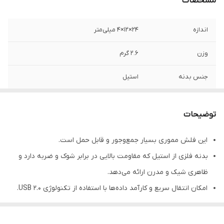
مشخصات
اندازه
۲۴×۱۲×۴ میلی‌متر
وزن
2.6 گرم
جنس بدنه
استیل
رنگ
خاکستری
توضیحات
سرعت استاندارد
60 مگابایت بر ثانیه
انتقال اطلاعات
این فلش مموری بسیار جمع‌وجور و قابل حمل است.
بدنه فلزی از استیل که مقاومت بالایی در برابر شوک و ضربه دارد و
تکنولوژی رابط
USB 2.0
ظاهری شیک و مدرن ارائه می‌دهد.
امکان انتقال سریع و کارآمد داده‌ها با استفاده از تکنولوژی USB 2.0.
طراحی مقاوم در برابر پاشش آب که امنیت بیشتری برای داده‌ها
فراهم می‌کند.