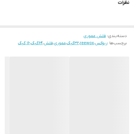
نظرات
دسته‌بندی
:
فلش مموری
برچسب‌ها :
ریوکس
،
reewox
،
32گیگ
،
مموری
،
فلش
،
64گیگ
،
16 گیگ