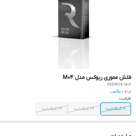
فلش مموری ریوکس مدل M04
REEWOX- M04
برند:
ریوکس
ظرفیت
16 گیگابایت
32 گیگابایت
64 گیگابایت