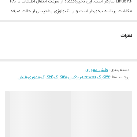
Linux 2.4 سازگار است. این ذخیره‌کننده از سرعت انتقال اطلاعات تا 480
مگابایت برثانیه برخوردار است و از تکنولوژی پشتیبانی از حالت صرفه
جویی در انرژی بهره می‌برد.فلش مموری ریوکس با توجه به استفاده از
رابط USB 3 ،سرعت انتقال بالایی دارد که به میزان قابل توجهی عملکرد
نظرات
انتقال اطلاعات را بهبود داده است. همچنین این محصول با رابط USB 3.1
سازگار است. جنس بدنه این فلش مموری از فلز می باشد. از مزیت های
خوب این فلش می توان به ضدآب و ضد گرد و غبار اشاره کرد. این ویژگی
دسته‌بندی
:
فلش مموری
ها توانسته فلش لوتوس را در بین کاربران محبوب کند. فلش ریوکس از
برچسب‌ها :
32گیگ
،
reewox
،
ریوکس
،
128گیگ
،
64گیگ
،
مموری
،
فلش
تکنولوژی MICRO COB بهره می برد که نسبت به فلش های معمولی از
قابلیت و ویژگی های منحصر به فردی برخوردار می باشد..