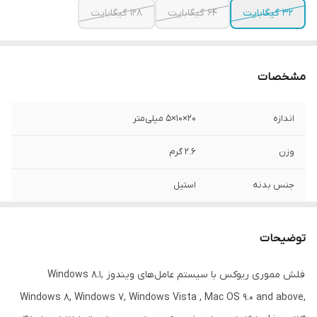
32 گیگابایت
64 گیگابایت
128 گیگابایت
مشخصات
اندازه
۲0×۱0×5 میلی‌متر
وزن
2.6 گرم
جنس بدنه
استیل
رنگ
خاکستری
توضیحات
سرعت استاندارد
150 مگابایت بر ثانیه
انتقال اطلاعات
فلش مموری ریوکس با سیستم عامل‌‌های ویندوز Windows 8.1,
Windows 8, Windows 7, Windows Vista , Mac OS 9.0 and above,
تکنولوژی رابط
USB 3.2