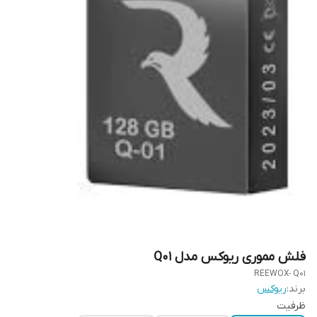
فلش مموری ریوکس مدل Q01
REEWOX- Q01
برند:
ریوکس
ظرفیت