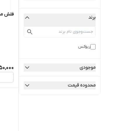
فلش ممو
برند
ریوکس
موجودی
50,000
محدوده قیمت