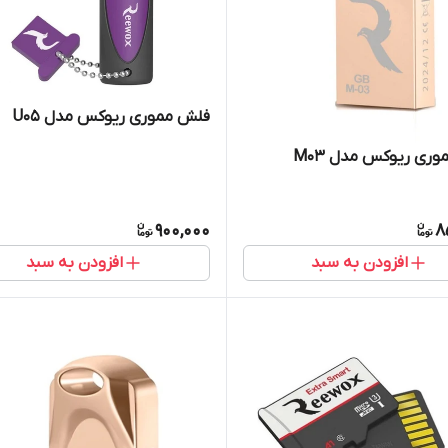
فلش مموری ریوکس مدل U05
ری ریوکس مدل M03
900,000
8
افزودن به سبد
افزودن به سبد