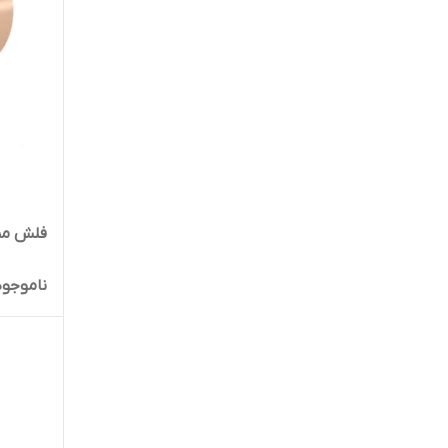
فلش ممو
ناموجود