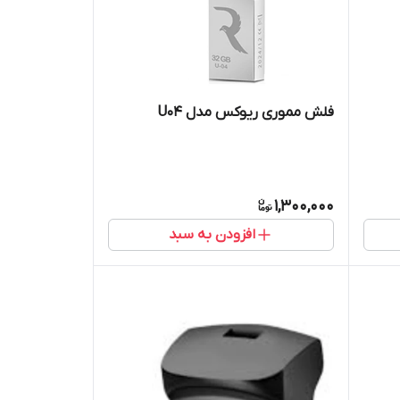
فلش مموری ریوکس مدل U04
1,300,000
افزودن به سبد