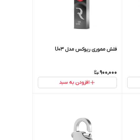
فلش مموری ریوکس مدل U03
900,000
افزودن به سبد