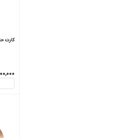
کارت حا
600,000