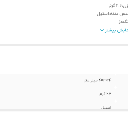
زن
:
2.6 گرم
نس بدنه
:
استیل
نگ
:
بژ
عت استاندارد انتقال اطلاعات
:
60 مگابایت بر ثانیه
مایش بیشتر
نولوژی رابط
:
USB 2.0
۲۴×۱۲×۴ میلی‌متر
2.6 گرم
استیل
بژ