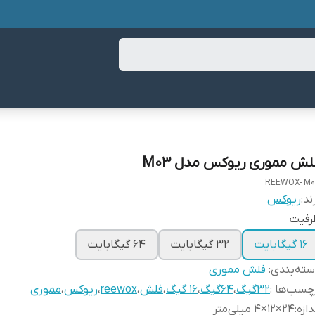
لش مموری ریوکس مدل M03
REEWOX- M
ند:
ریوکس
رفیت
16 گیگابایت
32 گیگابایت
64 گیگابایت
ته‌بندی
:
فلش مموری
چسب‌ها :
32گیگ
،
64گیگ
،
16 گیگ
،
فلش
،
reewox
،
ریوکس
،
مموری
دازه
:
۲۴×۱۲×۴ میلی‌متر