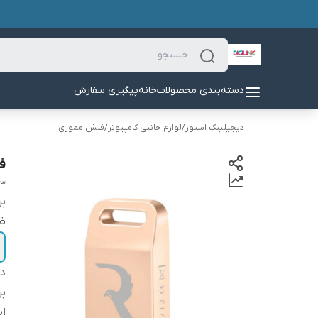
دسته‌بندی محصولات
خانه
پیگیری سفارش
دیجیلینک استور
/
لوازم جانبی کامپیوتر
/
فلش مموری
ف
03
بر
ظ
دس
بر
ان