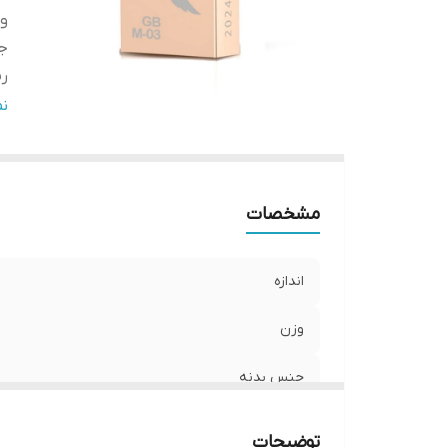
و
ج
ر
سر
ن
تک
مشخصات
اندازه
وزن
جنس بدنه
رنگ
توضیحات