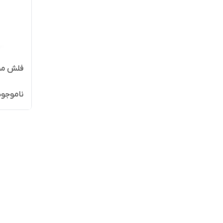
فلش ممو
ناموجود