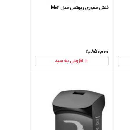
فلش مموری ریوکس مدل M02
850,000
افزودن به سبد