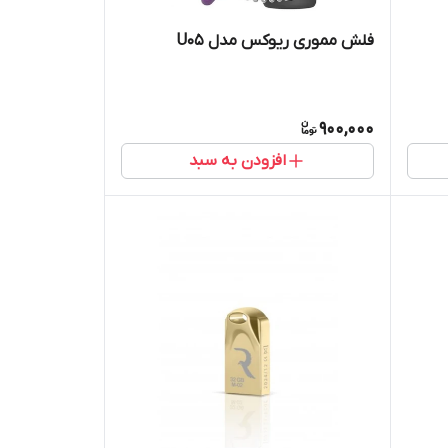
فلش مموری ریوکس مدل U05
900,000
افزودن به سبد