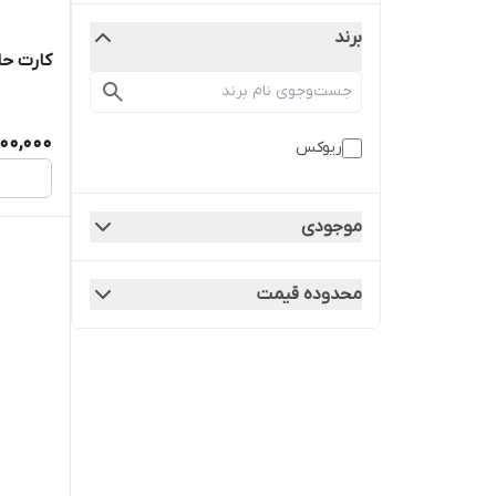
برند
کارت حا
600,000
ریوکس
موجودی
محدوده قیمت