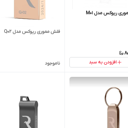
ری ریوکس مدل M01
فلش مموری ریوکس مدل Q02
8
افزودن به سبد
ناموجود