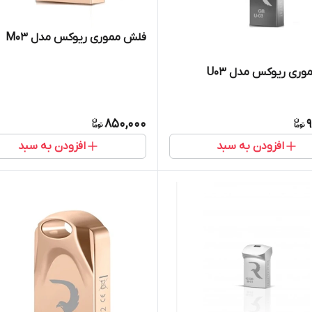
فلش مموری ریوکس مدل M03
ری ریوکس مدل U03
850,000
9
افزودن به سبد
افزودن به سبد