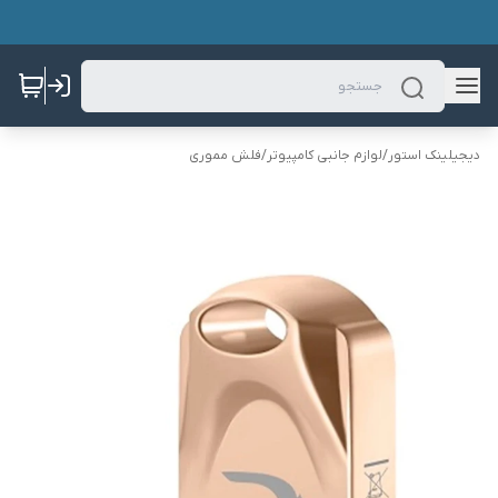
دیجیلینک استور
/
لوازم جانبی کامپیوتر
/
فلش مموری