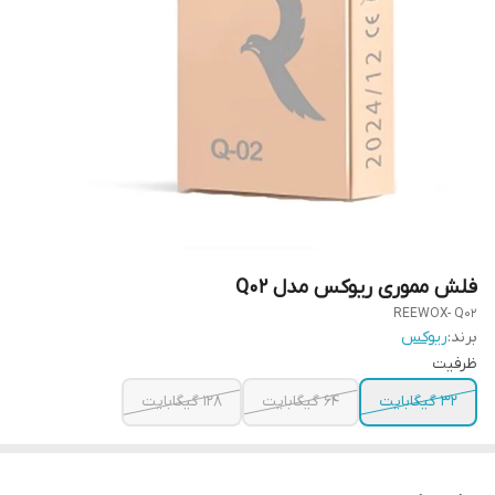
فلش مموری ریوکس مدل Q02
REEWOX- Q02
برند:
ریوکس
ظرفیت
32 گیگابایت
64 گیگابایت
128 گیگابایت