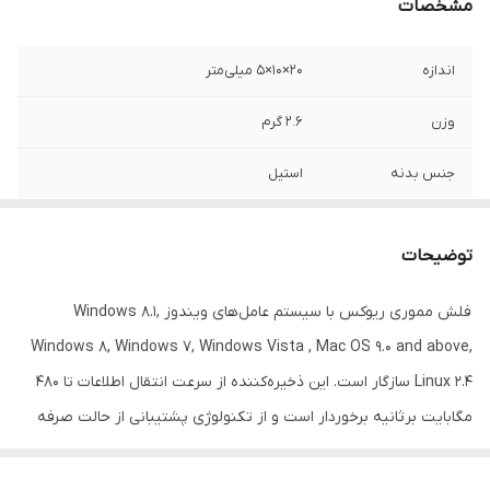
مشخصات
اندازه
۲0×۱0×5 میلی‌متر
وزن
2.6 گرم
جنس بدنه
استیل
رنگ
بژ
توضیحات
سرعت استاندارد
150 مگابایت بر ثانیه
انتقال اطلاعات
فلش مموری ریوکس با سیستم عامل‌‌های ویندوز Windows 8.1,
Windows 8, Windows 7, Windows Vista , Mac OS 9.0 and above,
تکنولوژی رابط
USB 3.2
Linux 2.4 سازگار است. این ذخیره‌کننده از سرعت انتقال اطلاعات تا 480
مگابایت برثانیه برخوردار است و از تکنولوژی پشتیبانی از حالت صرفه
جویی در انرژی بهره می‌برد.فلش مموری ریوکس با توجه به استفاده از
رابط USB 3 ،سرعت انتقال بالایی دارد که به میزان قابل توجهی عملکرد