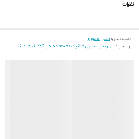
نظرات
انتقال اطلاعات را بهبود داده است. همچنین این محصول با رابط USB 3.1
سازگار است. جنس بدنه این فلش مموری از فلز می باشد. از مزیت های
خوب این فلش می توان به ضدآب و ضد گرد و غبار اشاره کرد. این ویژگی
دسته‌بندی
:
فلش مموری
ها توانسته فلش لوتوس را در بین کاربران محبوب کند. فلش ریوکس از
برچسب‌ها :
ریوکس
،
مموری
،
32گیگ
،
reewox
،
فلش
،
64گیگ
،
128گیگ
تکنولوژی MICRO COB بهره می برد که نسبت به فلش های معمولی از
قابلیت و ویژگی های منحصر به فردی برخوردار می باشد..