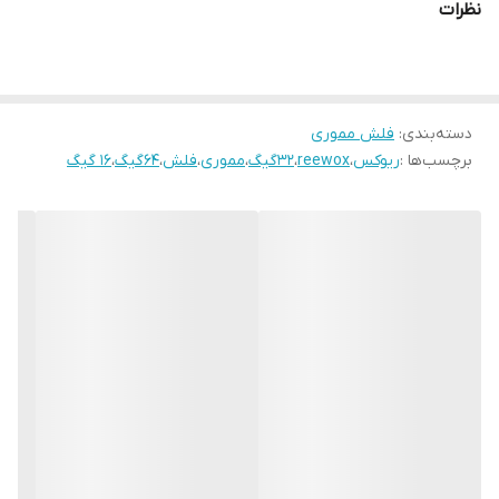
نظرات
دسته‌بندی
:
فلش مموری
برچسب‌ها :
ریوکس
،
reewox
،
32گیگ
،
مموری
،
فلش
،
64گیگ
،
16 گیگ