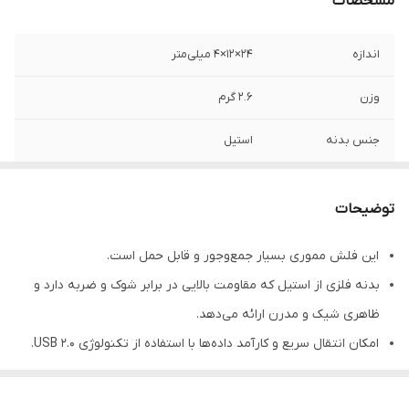
مشخصات
اندازه
۲۴×۱۲×۴ میلی‌متر
وزن
2.6 گرم
جنس بدنه
استیل
رنگ
خاکستری
توضیحات
سرعت استاندارد
60 مگابایت بر ثانیه
انتقال اطلاعات
این فلش مموری بسیار جمع‌وجور و قابل حمل است.
بدنه فلزی از استیل که مقاومت بالایی در برابر شوک و ضربه دارد و
تکنولوژی رابط
USB 2.0
ظاهری شیک و مدرن ارائه می‌دهد.
امکان انتقال سریع و کارآمد داده‌ها با استفاده از تکنولوژی USB 2.0.
طراحی مقاوم در برابر پاشش آب که امنیت بیشتری برای داده‌ها
فراهم می‌کند.