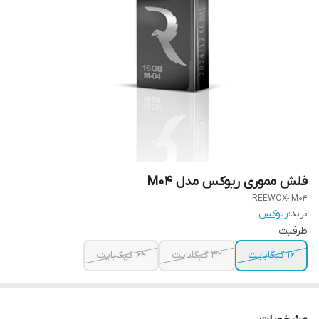
فلش مموری ریوکس مدل M04
REEWOX- M04
برند:
ریوکس
ظرفیت
16 گیگابایت
32 گیگابایت
64 گیگابایت