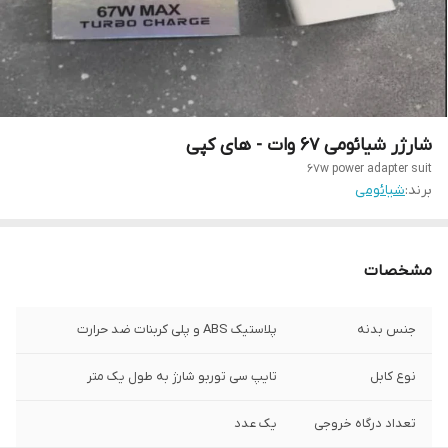
شارژر شیائومی 67 وات - های کپی
67w power adapter suit
برند:
شیائومی
مشخصات
جنس بدنه
پلاستیک ABS و پلی کربنات ضد حرارت
نوع کابل
تایپ سی توربو شارژ به طول یک متر
تعداد درگاه خروجی
یک عدد