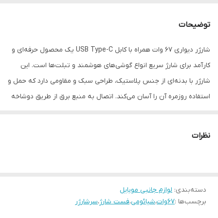
توان خروجی
67 وات
توضیحات
شدت جریان خروجی
6 آمپر
شارژر دیواری ۶۷ وات همراه با کابل USB Type-C یک محصول حرفه‌ای و
تکنولوژی فست
Quick Charge 4 ، Power Delivery 3.0
کارآمد برای شارژ سریع انواع گوشی‌های هوشمند و تبلت‌ها است. این
شارژ
شارژر با بدنه‌ای از جنس پلاستیک، طراحی سبک و مقاومی دارد که حمل و
ولتاژ ورودی (ولت)
100 ~ 240
استفاده روزمره آن را آسان می‌کند. اتصال به منبع برق از طریق دوشاخه
استاندارد ایران انجام می‌شود و بدون نیاز به مبدل، قابلیت استفاده در
خانه، محل کار یا سفر را فراهم می‌سازد. شارژر دارای یک درگاه خروجی
نظرات
USB-A است که توان خروجی آن تا ۶۷ وات می‌رسد
دسته‌بندی
:
لوازم جانبی موبایل
برچسب‌ها :
67وات
،
شیائومی
،
فست شارژ
،
سرشارژر