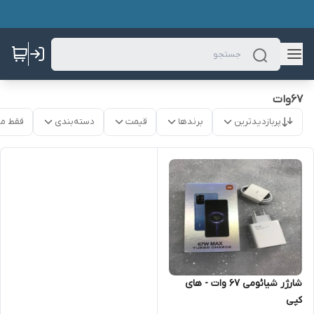
67وات
پربازدیدترین
برندها
قیمت
دسته‌بندی
فقط م
شارژر شیائومی 67 وات - های
کپی