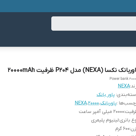
ربانک نکسا (NEXA) مدل P204 ظرفیت 20000mAh
Power bank 200
ند:
NEXA
ته‌بندی
:
پاور بانک
چسب‌ها :
پاوربانک
،
۲۰۰۰۰
،
NEXA
رفیت
:
20000 میلی آمپر ساعت
ع باتری
:
لیتیوم پلیمری
زن
:
600 گرم