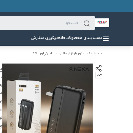
دسته‌بندی محصولات
خانه
پیگیری سفارش
دیجیلینک استور
/
لوازم جانبی موبایل
/
پاور بانک
پاو
00
بر
دس
بر
ظ
نو
و