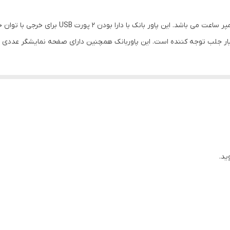
3.0 آمپر
درگاه ورودی USB-C و microUSB _ دو درگاه خروجی USB
یار جلب توجه کننده است. این پاوربانک همچنین دارای صفحه نمایشگر عددی ب
مشکی
ید.