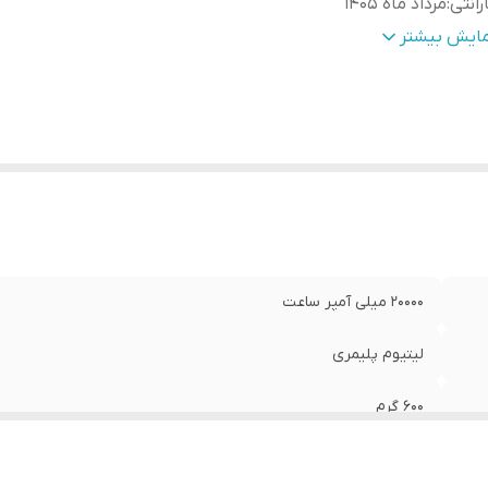
رانتی
:
مرداد ماه 1405
دت جریان خروجی
:
3.0 آمپر
مایش بیشتر
گاه ارتباطی
:
درگاه ورودی USB-C و microUSB _ دو درگاه خروجی USB
نگ
:
مشکی
20000 میلی آمپر ساعت
لیتیوم پلیمری
600 گرم
مرداد ماه 1405