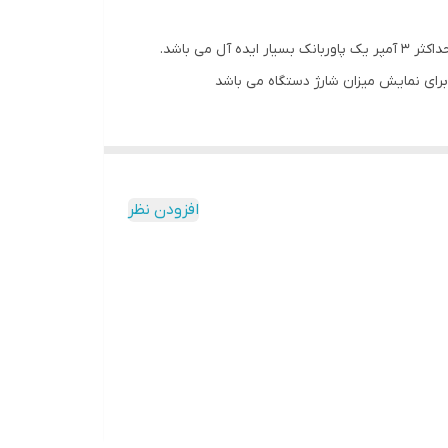
پاوربانک برند NEXA مدل P204 با ظرفیت 20 هزار میلی آمپر ساعت می باشد. این پاور بانک با دارا بودن 2 پورت USB برای خرجی با توان حداکثر 3 آمپر یک پاوربانک بسیار ایده آل می باشد.
رای نمایش میزان شارژ دستگاه می باشد
افزودن نظر