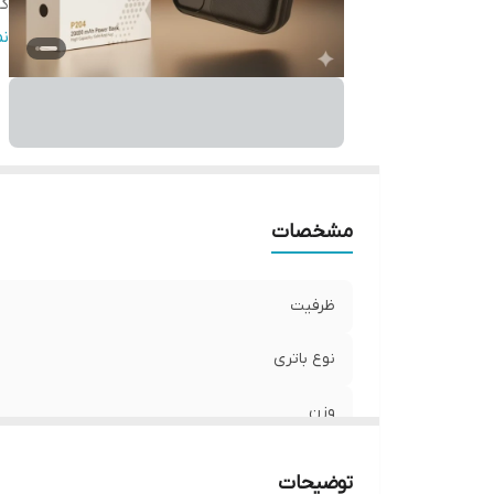
گا
ش
ن
در
ر
مشخصات
ظرفیت
نوع باتری
وزن
گارانتی
توضیحات