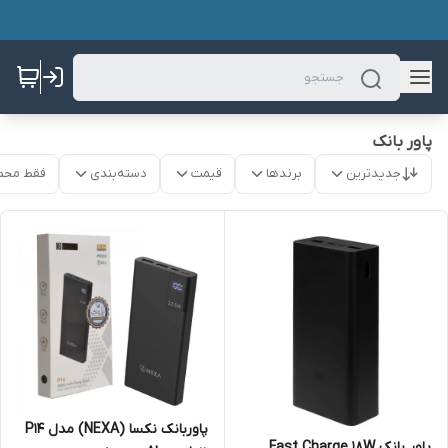
پاور بانک
جدیدترین
برندها
قیمت
دسته‌بندی
فقط محص
پاوربانک نکسا (NEXA) مدل P14
پاور بانک Fast Charge 18W