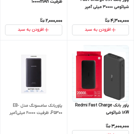
ظرفیت 10000mAh
شیائومی 30000 میلی آمپر
2,000,000
4,300,000
افزودن به سبد
افزودن به سبد
پاور بانک Redmi Fast Charge
پاوربانک سامسونگ مدل EB-
18W شیائومی
P5300، ظرفیت 20000 میلی‌آمپر
ساعت
3,000,000