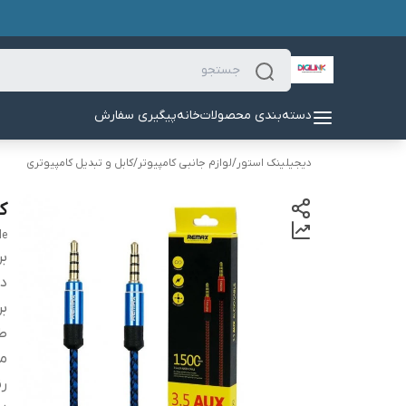
دسته‌بندی محصولات
خانه
پیگیری سفارش
دیجیلینک استور
/
لوازم جانبی کامپیوتر
/
کابل و تبدیل کامپیوتری
کابل X
le
بر
دس
بر
طو
م
ر