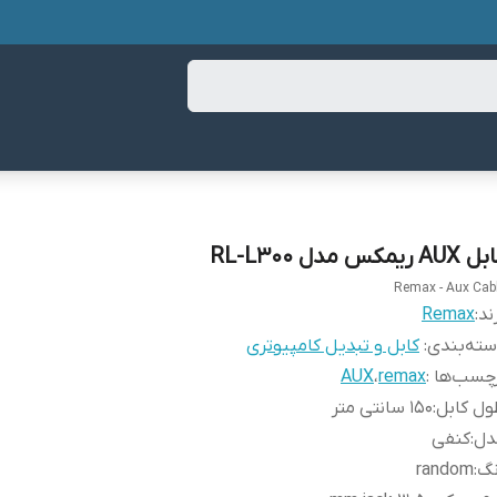
AU ریمکس مدل RL-L300
Remax - Aux Cab
ند:
Remax
ته‌بندی
:
کابل و تبدیل کامپیوتری
چسب‌ها :
remax
،
AUX
ل کابل
:
150 سانتی متر
دل
:
کنفی
نگ
:
random