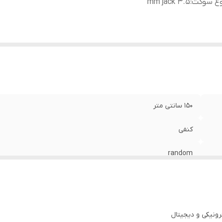
وع سوکت
:
3.5 mm jack
150 سانتی متر
کنفی
random
3.5 mm jack