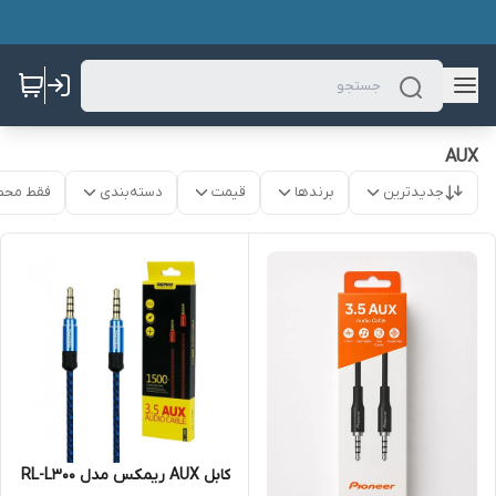
AUX
جدیدترین
برندها
قیمت
دسته‌بندی
فقط محص
کابل AUX ریمکس مدل RL-L300