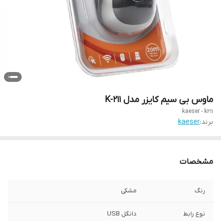
ماوس بی سیم کایزر مدل K-211
kaeser - k211
برند:
kaeser
مشخصات
رنگ
مشکی
نوع رابط
دانگل USB