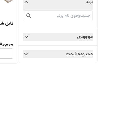
برند
کابل شارژر ل
موجودی
80,000
محدوده قیمت