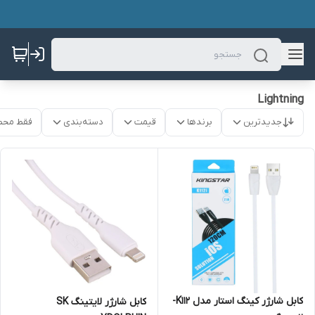
Lightning
جدیدترین
برندها
قیمت
دسته‌بندی
فقط محص
کابل شارژر کینگ استار مدل K112-
کابل شارژر لایتینگ SK