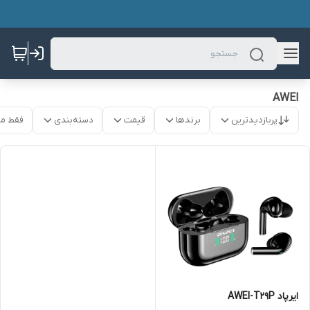
AWEI
پربازدیدترین
برندها
قیمت
دسته‌بندی
فقط م
ایرپاد AWEI-T29P