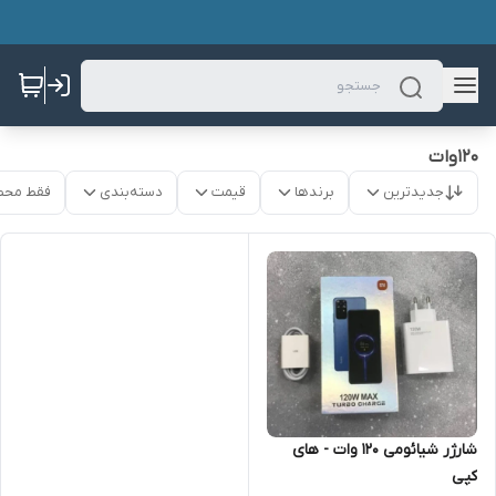
120وات
جدیدترین
برندها
قیمت
دسته‌بندی
فقط محص
شارژر شیائومی 120 وات - های
کپی