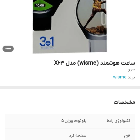
ساعت هوشمند (wisme) مدل X63
X63
برند:
wisme
مشخصات
تکنولوژی رابط
بلوتوث ورژن 5
فرم
صفحه گرد