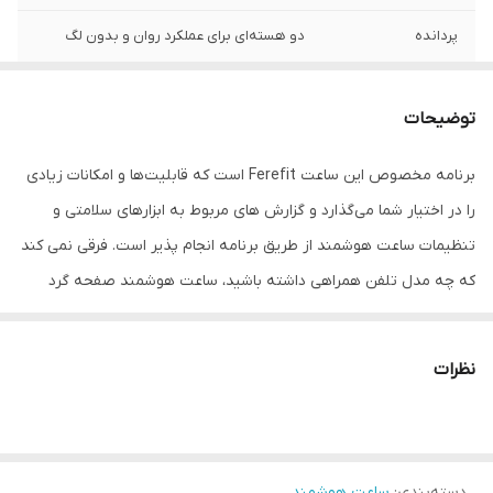
پردانده
دو هسته‌ای برای عملکرد روان و بدون لگ
نوع باتری
لیتیوم یونی، با قابلیت شارژ بی‌سیم (وایرلس)
توضیحات
لوازم همراه
ارائه‌شده با بندهای سیلیکونی، چرمی و فلزی
برنامه مخصوص این ساعت Ferefit است که قابلیت‌ها و امکانات زیادی
قابلیت مکالمه
دارد
را در اختیار شما می‌گذارد و گزارش های مربوط به ابزارهای سلامتی و
رنگ
مشکی
تنظیمات ساعت هوشمند از طریق برنامه انجام پذیر است. فرقی نمی کند
که چه مدل تلفن همراهی داشته باشید، ساعت هوشمند صفحه گرد
مدل WS۶۳ قابل اتصال به تلفن‌های همراه اندروید و ios است و به
راحتی از طریق بلوتوث متصل خواهد شد.
نظرات
دسته‌بندی
:
ساعت هوشمند