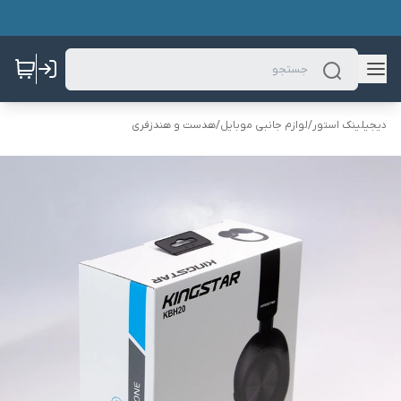
دیجیلینک استور
/
لوازم جانبی موبایل
/
هدست و هندزفری