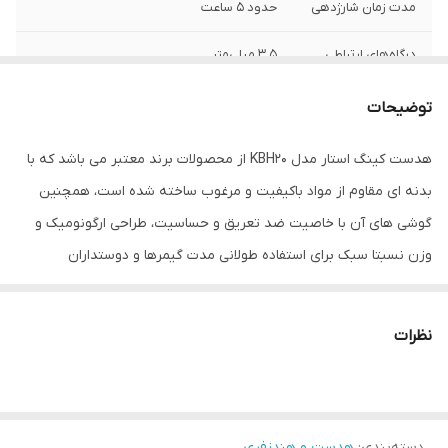
مدت زمان شارژدهی
حدود 5 ساعت
درگاه‌های ارتباطی
۳.۵ میلی‌متر
محدوده عملکرد
10 متر
توضیحات
همراه
۱ عدد سیم شارژ تایپ سی به usb یک عدد جک
هدست کینگ استار مدل KBH20 از محصولات برند معتبر می باشد که با
۳.۵ mm
بدنه ای مقاوم از مواد باکیفیت و مرغوب ساخته شده است، همچنین
تکنولوژی رابط
بلوتوث 5.0
گوشی های آن با خاصیت ضد تعریق و حساسیت، طراحی ارگونومیک و
وزن نسبتا سبک برای استفاده طولانی مدت گیمرها و دوستداران
گارانتی
18ماه شرکت متین
موسیقی بسیار مناسب بوده که علاوه بر پوشش کامل سطح گوش و مانع
نوع اتصال
بی سیم و باسیم
شدن از ورود صداهای مزاحم بیرون، از خستگی گوش کاربر نیز جلوگیری
نظرات
خواهد کرد.
رنگ
مشکی
دسته‌بندی
:
هدست و هندزفری