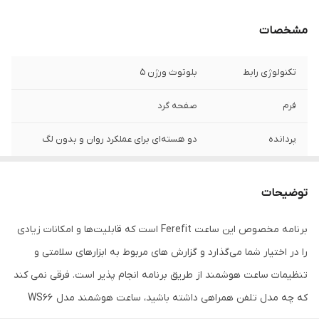
مشخصات
تکنولوژی رابط
بلوتوث ورژن 5
فرم
صفحه گرد
پردانده
دو هسته‌ای برای عملکرد روان و بدون لگ
نوع باتری
لیتیوم یونی، با قابلیت شارژ بی‌سیم (وایرلس)
توضیحات
لوازم همراه
ارائه‌شده با بندهای سیلیکونی، چرمی و فلزی
برنامه مخصوص این ساعت Ferefit است که قابلیت‌ها و امکانات زیادی
قابلیت مکالمه
دارد
را در اختیار شما می‌گذارد و گزارش های مربوط به ابزارهای سلامتی و
رنگ
نقره ای
تنظیمات ساعت هوشمند از طریق برنامه انجام پذیر است. فرقی نمی کند
که چه مدل تلفن همراهی داشته باشید، ساعت هوشمند مدل WS66