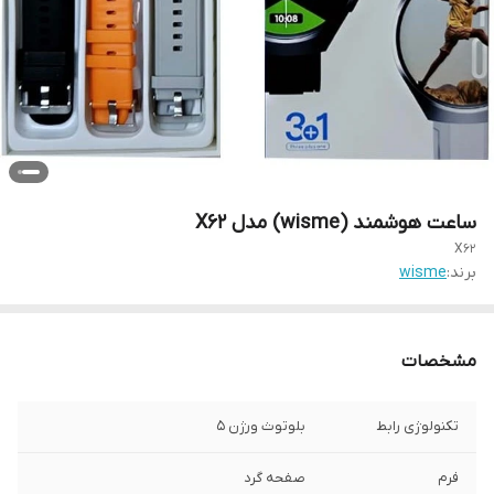
ساعت هوشمند (wisme) مدل X62
X62
برند:
wisme
مشخصات
تکنولوژی رابط
بلوتوث ورژن 5
فرم
صفحه گرد