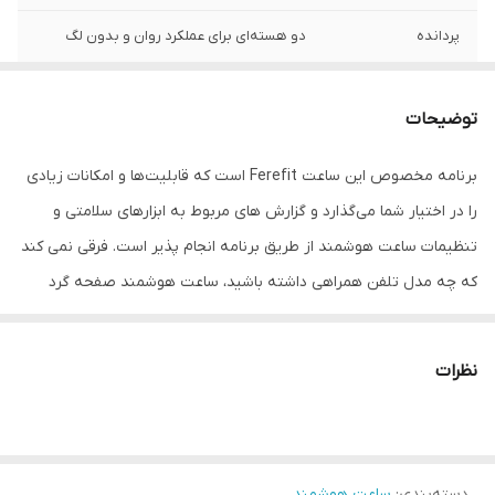
پردانده
دو هسته‌ای برای عملکرد روان و بدون لگ
نوع باتری
لیتیوم یونی، با قابلیت شارژ بی‌سیم (وایرلس)
توضیحات
لوازم همراه
ارائه‌شده با بندهای سیلیکونی، چرمی و فلزی
برنامه مخصوص این ساعت Ferefit است که قابلیت‌ها و امکانات زیادی
قابلیت مکالمه
دارد
را در اختیار شما می‌گذارد و گزارش های مربوط به ابزارهای سلامتی و
رنگ
مشکی
تنظیمات ساعت هوشمند از طریق برنامه انجام پذیر است. فرقی نمی کند
که چه مدل تلفن همراهی داشته باشید، ساعت هوشمند صفحه گرد
مدل WS۶2 قابل اتصال به تلفن‌های همراه اندروید و ios است و به
راحتی از طریق بلوتوث متصل خواهد شد.
نظرات
دسته‌بندی
:
ساعت هوشمند