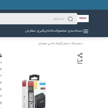
دسته‌بندی محصولات
خانه
پیگیری سفارش
دیجیلینک استور
/
لوازم جانبی موبایل
شار
11
بر
دس
بر
نو
تع
ول