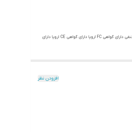
دارای فناوری QUICK CHAGE ۳.۰ دارای فناوری فست شارژ دارای مجموعا ۱۲ وات توان خروجی دارای خروجی ۲.۴آمپر دارای کابل با محافظ کنفی دارای گواهی FC اروپا دارای گواهی CE اروپا دارای
افزودن نظر