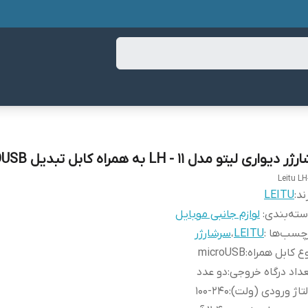
ژر دیواری لیتو مدل LH - 11 به همراه کابل تبدیل MICROUSB
Leitu LH-
ند:
LEITU
ته‌بندی
:
لوازم جانبی موبایل
چسب‌ها :
LEITU
،
سرشارژر
ع کابل همراه
:
microUSB
داد درگاه خروجی
:
دو عدد
تاژ ورودی (ولت)
:
۱۰۰-۲۴۰