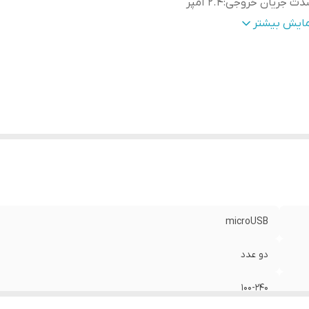
دت جریان خروجی
:
۲.۴ آمپر
داد پورت خروجی
:
2 پورت USB-A
مایش بیشتر
microUSB
دو عدد
۱۰۰-۲۴۰