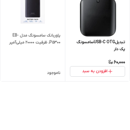
پاوربانک سامسونگ مدل EB-
تبدیلUSB-C OTGسامسونگ
P5300، ظرفیت 20000 میلی‌آمپر
پک دار
ساعت
60,000
افزودن به سبد
ناموجود